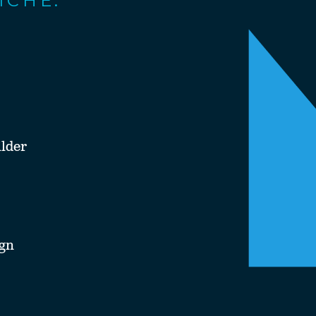
ICHE:
lder
ign